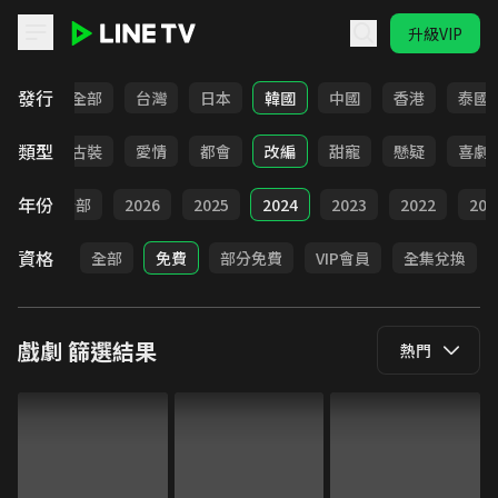
升級VIP
LINE TV - 戲劇
發行
全部
台灣
日本
韓國
中國
香港
泰國
類型
家庭
古裝
愛情
都會
改編
甜寵
懸疑
喜劇
年份
全部
2026
2025
2024
2023
2022
202
資格
全部
免費
部分免費
VIP會員
全集兌換
戲劇
篩選結果
熱門