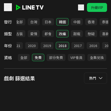
升級VIP
LINE TV - 戲劇
發行
全部
台灣
日本
韓國
中國
香港
泰國
類型
家庭
古裝
愛情
都會
改編
甜寵
懸疑
喜劇
年份
022
2021
2020
2019
2018
2017
2016
201
資格
全部
免費
部分免費
VIP會員
全集兌換
戲劇
篩選結果
熱門