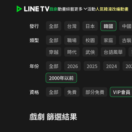
戲劇
動畫
綜藝
更多
活動
人氣韓漫改編動畫
LINE TV - 戲劇
發行
全部
台灣
日本
韓國
中國
類型
全部
職場
校園
家庭
古裝
穿越
時代
武俠
台語風華
年份
全部
2026
2025
2024
20
2000年以前
資格
全部
免費
部分免費
VIP會員
戲劇
篩選結果