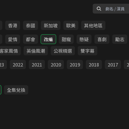
香港
泰國
新加坡
歐美
其他地區
愛情
都會
改編
甜寵
懸疑
喜劇
勵志
客家風情
英倫風潮
公視精選
雙字幕
23
2022
2021
2020
2019
2018
2017
全集兌換