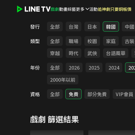
戲劇
動畫
綜藝
更多
活動
追神劇只要銅板價
LINE TV - 戲劇
發行
全部
台灣
日本
韓國
中國
類型
全部
職場
校園
家庭
古裝
穿越
時代
武俠
台語風華
年份
全部
2026
2025
2024
20
2000年以前
資格
全部
免費
部分免費
VIP會員
戲劇
篩選結果