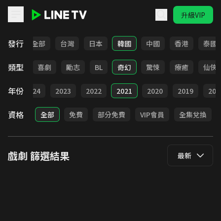
升級VIP
LINE TV - 戲劇
發行
全部
台灣
日本
韓國
中國
香港
泰國
類型
懸疑
喜劇
勵志
BL
奇幻
驚悚
療癒
仙俠
年份
025
2024
2023
2022
2021
2020
2019
201
資格
全部
免費
部分免費
VIP會員
全集兌換
戲劇
篩選結果
最新