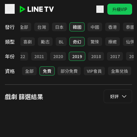
升級VIP
LINE TV - 戲劇
發行
全部
台灣
日本
韓國
中國
香港
泰國
類型
懸疑
喜劇
勵志
BL
奇幻
驚悚
療癒
仙俠
年份
023
2022
2021
2020
2019
2018
2017
201
資格
全部
免費
部分免費
VIP會員
全集兌換
戲劇
篩選結果
好評