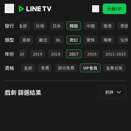
升級VIP
LINE TV - 戲劇
發行
全部
台灣
日本
韓國
中國
香港
泰國
類型
懸疑
喜劇
勵志
BL
奇幻
驚悚
療癒
仙俠
年份
021
2020
2019
2018
2017
2016
2011-2015
資格
全部
免費
部分免費
VIP會員
全集兌換
戲劇
篩選結果
好評