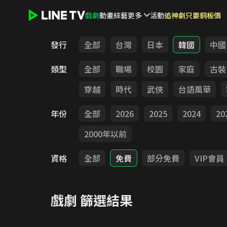
戲劇
動畫
綜藝
更多
活動
追神劇只要銅板價
LINE TV - 戲劇
發行
全部
台灣
日本
韓國
中國
類型
全部
職場
校園
家庭
古裝
穿越
時代
武俠
台語風華
年份
全部
2026
2025
2024
20
2000年以前
資格
全部
免費
部分免費
VIP會員
戲劇
篩選結果