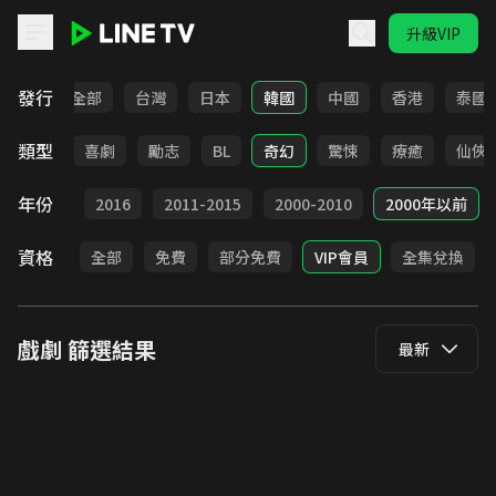
升級VIP
LINE TV - 戲劇
發行
全部
台灣
日本
韓國
中國
香港
泰國
類型
懸疑
喜劇
勵志
BL
奇幻
驚悚
療癒
仙俠
年份
2017
2016
2011-2015
2000-2010
2000年以前
資格
全部
免費
部分免費
VIP會員
全集兌換
戲劇
篩選結果
最新