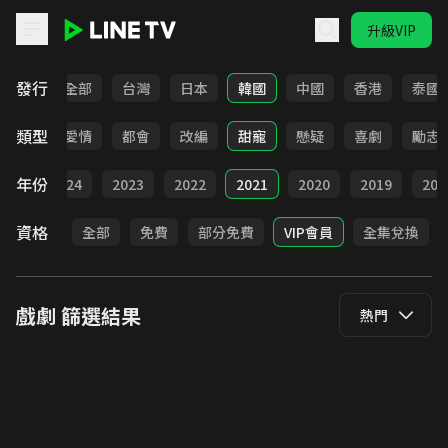
升級VIP
LINE TV - 戲劇
發行
全部
台灣
日本
韓國
中國
香港
泰國
類型
古裝
愛情
都會
改編
甜寵
懸疑
喜劇
勵志
年份
025
2024
2023
2022
2021
2020
2019
201
資格
全部
免費
部分免費
VIP會員
全集兌換
戲劇
篩選結果
熱門