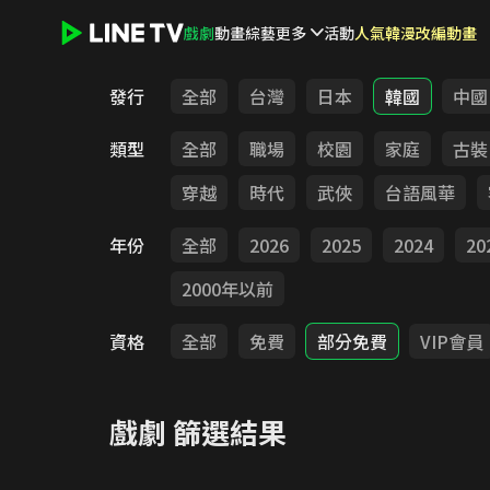
戲劇
動畫
綜藝
更多
活動
人氣韓漫改編動畫
LINE TV - 戲劇
發行
全部
台灣
日本
韓國
中國
類型
全部
職場
校園
家庭
古裝
穿越
時代
武俠
台語風華
年份
全部
2026
2025
2024
20
2000年以前
資格
全部
免費
部分免費
VIP會員
戲劇
篩選結果