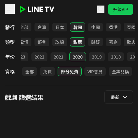
升級VIP
LINE TV - 戲劇
發行
全部
台灣
日本
韓國
中國
香港
泰國
類型
古裝
愛情
都會
改編
甜寵
懸疑
喜劇
勵志
年份
024
2023
2022
2021
2020
2019
2018
201
資格
全部
免費
部分免費
VIP會員
全集兌換
戲劇
篩選結果
最新