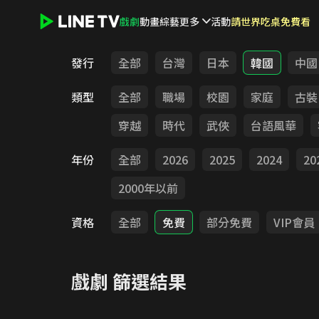
戲劇
動畫
綜藝
更多
活動
請世界吃桌免費看
LINE TV - 戲劇
發行
全部
台灣
日本
韓國
中國
類型
全部
職場
校園
家庭
古裝
穿越
時代
武俠
台語風華
年份
全部
2026
2025
2024
20
2000年以前
資格
全部
免費
部分免費
VIP會員
戲劇
篩選結果