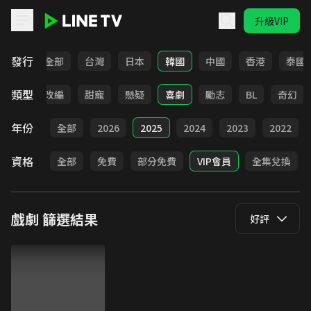
升級VIP
LINE TV - 戲劇
發行
全部
台灣
日本
韓國
中國
香港
泰國
類型
都會
改編
甜寵
懸疑
喜劇
勵志
BL
奇幻
年份
全部
2026
2025
2024
2023
2022
資格
全部
免費
部分免費
VIP會員
全集兌換
戲劇
篩選結果
好評