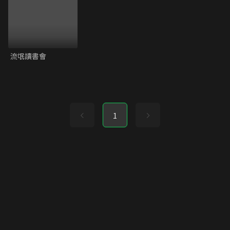
流氓讀書會
1