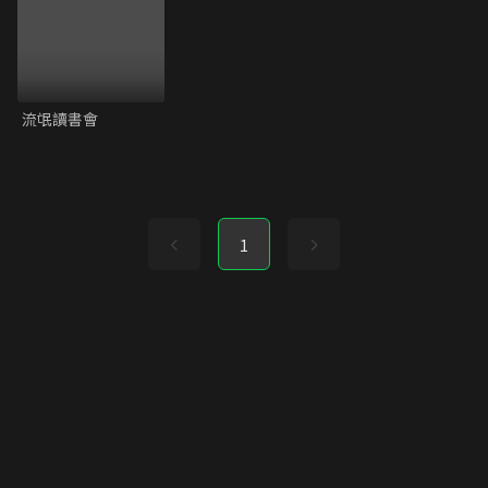
流氓讀書會
1