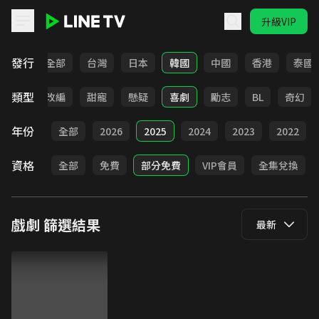
升級VIP
LINE TV - 戲劇
發行
全部
台灣
日本
韓國
中國
香港
泰國
類型
都會
改編
甜寵
懸疑
喜劇
勵志
BL
奇幻
年份
全部
2026
2025
2024
2023
2022
資格
全部
免費
部分免費
VIP會員
全集兌換
戲劇
篩選結果
最新