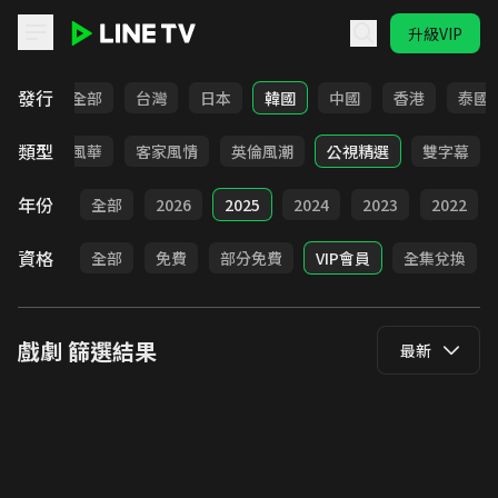
升級VIP
LINE TV - 戲劇
發行
全部
台灣
日本
韓國
中國
香港
泰國
類型
俠
台語風華
客家風情
英倫風潮
公視精選
雙字幕
年份
全部
2026
2025
2024
2023
2022
資格
全部
免費
部分免費
VIP會員
全集兌換
戲劇
篩選結果
最新