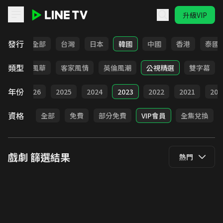
升級VIP
LINE TV - 戲劇
發行
全部
台灣
日本
韓國
中國
香港
泰國
類型
俠
台語風華
客家風情
英倫風潮
公視精選
雙字幕
年份
全部
2026
2025
2024
2023
2022
2021
202
資格
全部
免費
部分免費
VIP會員
全集兌換
戲劇
篩選結果
熱門