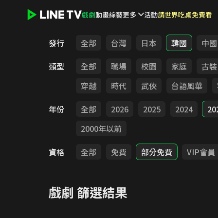
戲劇
動畫
綜藝
更多
活動
請世界吃桌免費看
LINE TV - 戲劇
發行
全部
台灣
日本
韓國
中國
類型
全部
職場
校園
家庭
古裝
穿越
時代
武俠
台語風華
年份
全部
2026
2025
2024
20
2000年以前
資格
全部
免費
部分免費
VIP會員
戲劇
篩選結果