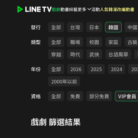
戲劇
動畫
綜藝
更多
活動
人氣韓漫改編動畫
LINE TV - 戲劇
發行
全部
台灣
日本
韓國
中國
類型
全部
職場
校園
家庭
古裝
穿越
時代
武俠
台語風華
年份
全部
2026
2025
2024
20
2000年以前
資格
全部
免費
部分免費
VIP會員
戲劇
篩選結果