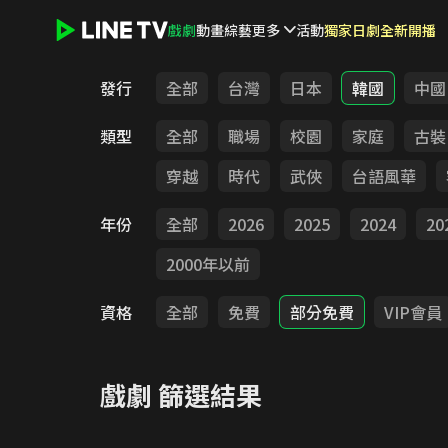
戲劇
動畫
綜藝
更多
活動
獨家日劇全新開播
LINE TV - 戲劇
發行
全部
台灣
日本
韓國
中國
類型
全部
職場
校園
家庭
古裝
穿越
時代
武俠
台語風華
年份
全部
2026
2025
2024
20
2000年以前
資格
全部
免費
部分免費
VIP會員
戲劇
篩選結果