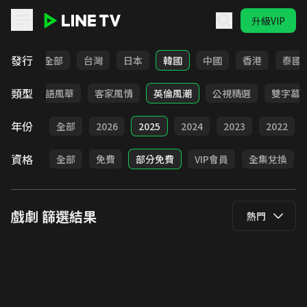
升級VIP
LINE TV - 戲劇
發行
全部
台灣
日本
韓國
中國
香港
泰國
類型
武俠
台語風華
客家風情
英倫風潮
公視精選
雙字幕
年份
全部
2026
2025
2024
2023
2022
資格
全部
免費
部分免費
VIP會員
全集兌換
戲劇
篩選結果
熱門