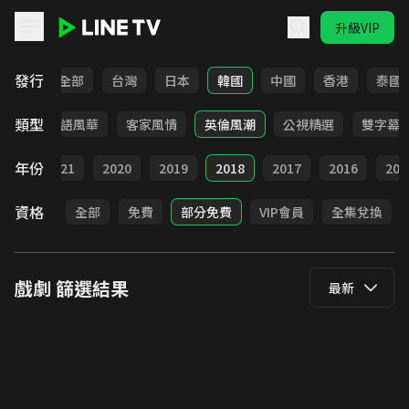
升級VIP
LINE TV - 戲劇
發行
全部
台灣
日本
韓國
中國
香港
泰國
類型
武俠
台語風華
客家風情
英倫風潮
公視精選
雙字幕
年份
022
2021
2020
2019
2018
2017
2016
201
資格
全部
免費
部分免費
VIP會員
全集兌換
戲劇
篩選結果
最新