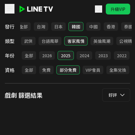
升級VIP
LINE TV - 戲劇
發行
全部
台灣
日本
韓國
中國
香港
泰國
類型
時代
武俠
台語風華
客家風情
英倫風潮
公視精
年份
全部
2026
2025
2024
2023
2022
資格
全部
免費
部分免費
VIP會員
全集兌換
戲劇
篩選結果
好評