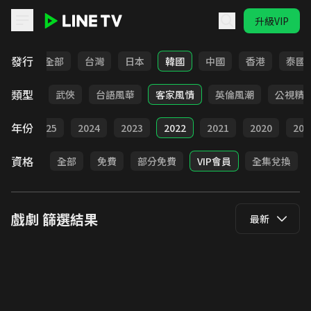
升級VIP
LINE TV - 戲劇
發行
全部
台灣
日本
韓國
中國
香港
泰國
類型
時代
武俠
台語風華
客家風情
英倫風潮
公視精
年份
026
2025
2024
2023
2022
2021
2020
201
資格
全部
免費
部分免費
VIP會員
全集兌換
戲劇
篩選結果
最新