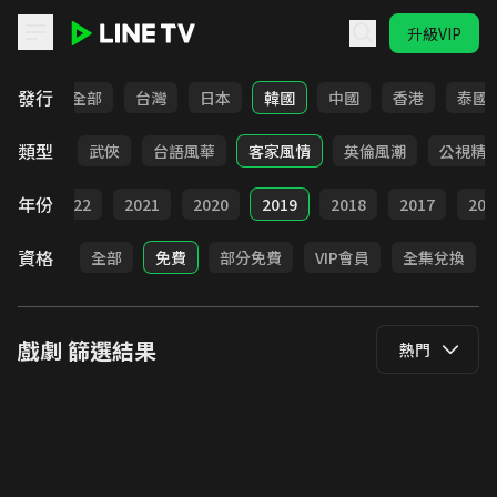
升級VIP
LINE TV - 戲劇
發行
全部
台灣
日本
韓國
中國
香港
泰國
類型
時代
武俠
台語風華
客家風情
英倫風潮
公視精
年份
023
2022
2021
2020
2019
2018
2017
201
資格
全部
免費
部分免費
VIP會員
全集兌換
戲劇
篩選結果
熱門