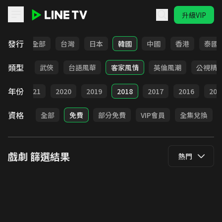
升級VIP
LINE TV - 戲劇
發行
全部
台灣
日本
韓國
中國
香港
泰國
類型
時代
武俠
台語風華
客家風情
英倫風潮
公視精
年份
022
2021
2020
2019
2018
2017
2016
201
資格
全部
免費
部分免費
VIP會員
全集兌換
戲劇
篩選結果
熱門