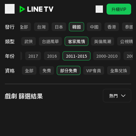
升級VIP
LINE TV - 戲劇
發行
全部
台灣
日本
韓國
中國
香港
泰國
類型
時代
武俠
台語風華
客家風情
英倫風潮
公視精
年份
9
2018
2017
2016
2011-2015
2000-2010
20
資格
全部
免費
部分免費
VIP會員
全集兌換
戲劇
篩選結果
熱門