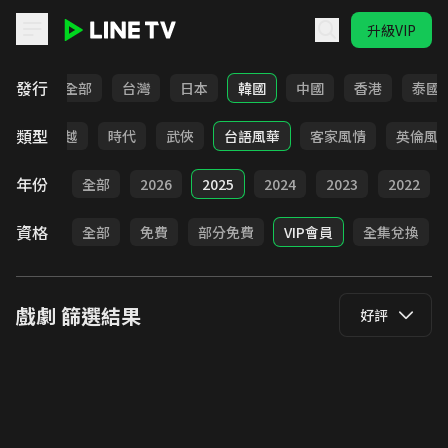
升級VIP
LINE TV - 戲劇
發行
全部
台灣
日本
韓國
中國
香港
泰國
類型
仙俠
穿越
時代
武俠
台語風華
客家風情
英倫風
年份
全部
2026
2025
2024
2023
2022
資格
全部
免費
部分免費
VIP會員
全集兌換
戲劇
篩選結果
好評