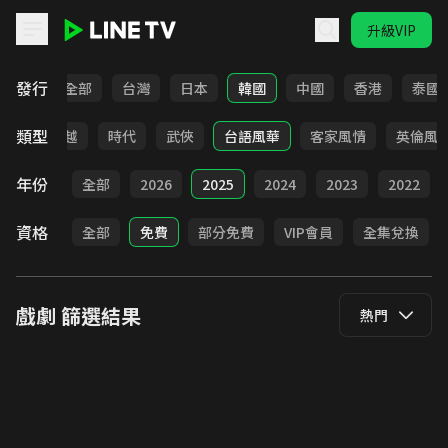
升級VIP
LINE TV - 戲劇
發行
全部
台灣
日本
韓國
中國
香港
泰國
類型
仙俠
穿越
時代
武俠
台語風華
客家風情
英倫風
年份
全部
2026
2025
2024
2023
2022
資格
全部
免費
部分免費
VIP會員
全集兌換
戲劇
篩選結果
熱門