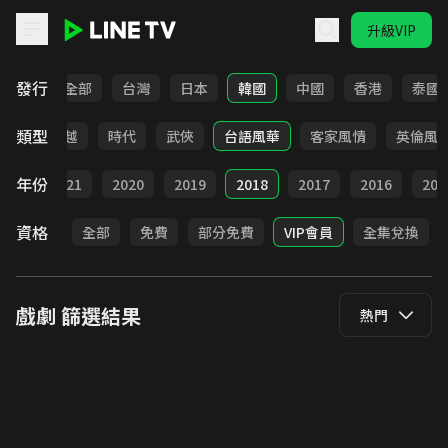
升級VIP
LINE TV - 戲劇
發行
全部
台灣
日本
韓國
中國
香港
泰國
類型
仙俠
穿越
時代
武俠
台語風華
客家風情
英倫風
年份
022
2021
2020
2019
2018
2017
2016
201
資格
全部
免費
部分免費
VIP會員
全集兌換
戲劇
篩選結果
熱門