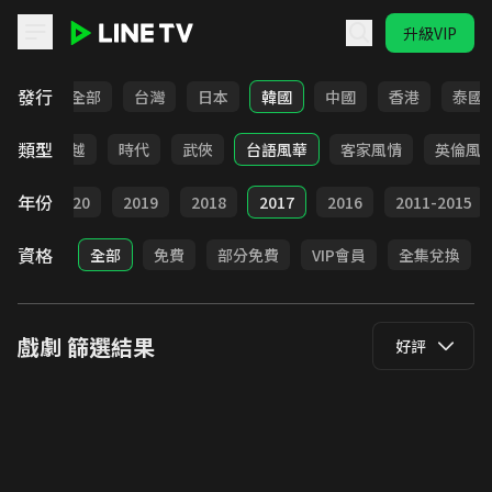
升級VIP
LINE TV - 戲劇
發行
全部
台灣
日本
韓國
中國
香港
泰國
類型
仙俠
穿越
時代
武俠
台語風華
客家風情
英倫風
年份
021
2020
2019
2018
2017
2016
2011-2015
資格
全部
免費
部分免費
VIP會員
全集兌換
戲劇
篩選結果
好評