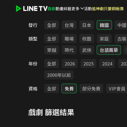
戲劇
動畫
綜藝
更多
活動
追神劇只要銅板價
LINE TV - 戲劇
發行
全部
台灣
日本
韓國
中國
類型
全部
職場
校園
家庭
古裝
穿越
時代
武俠
台語風華
年份
全部
2026
2025
2024
20
2000年以前
資格
全部
免費
部分免費
VIP會員
戲劇
篩選結果