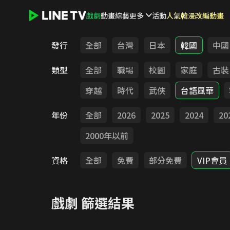
戲劇
動畫
綜藝
更多
活動
人氣韓漫改編動畫
LINE TV - 戲劇
發行
全部
台灣
日本
韓國
中國
類型
全部
職場
校園
家庭
古裝
穿越
時代
武俠
台語風華
年份
全部
2026
2025
2024
20
2000年以前
資格
全部
免費
部分免費
VIP會員
戲劇
篩選結果