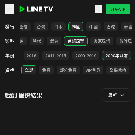
升級VIP
LINE TV - 戲劇
發行
全部
台灣
日本
韓國
中國
香港
泰國
類型
仙俠
穿越
時代
武俠
台語風華
客家風情
英倫風
年份
2017
2016
2011-2015
2000-2010
2000年以前
資格
全部
免費
部分免費
VIP會員
全集兌換
戲劇
篩選結果
最新