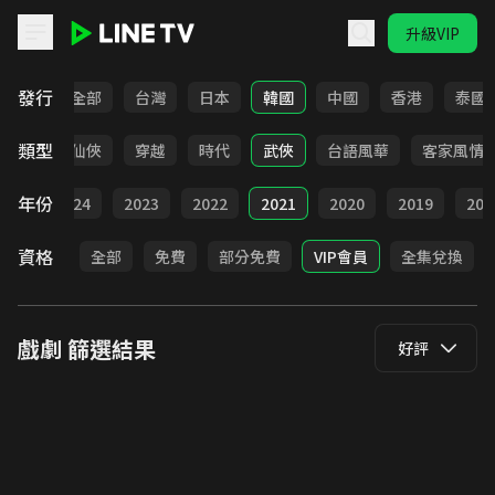
升級VIP
LINE TV - 戲劇
發行
全部
台灣
日本
韓國
中國
香港
泰國
類型
療癒
仙俠
穿越
時代
武俠
台語風華
客家風情
年份
025
2024
2023
2022
2021
2020
2019
201
資格
全部
免費
部分免費
VIP會員
全集兌換
戲劇
篩選結果
好評