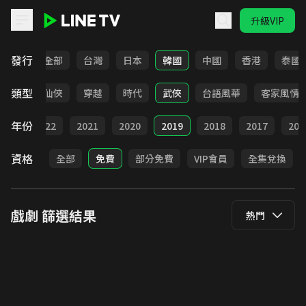
升級VIP
LINE TV - 戲劇
發行
全部
台灣
日本
韓國
中國
香港
泰國
類型
療癒
仙俠
穿越
時代
武俠
台語風華
客家風情
年份
023
2022
2021
2020
2019
2018
2017
201
資格
全部
免費
部分免費
VIP會員
全集兌換
戲劇
篩選結果
熱門