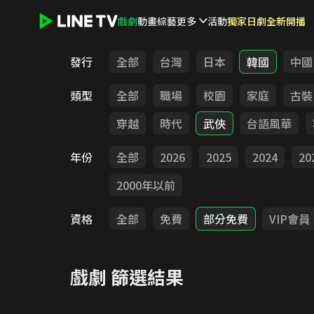
戲劇
動畫
綜藝
更多
活動
獨家日劇全新開播
LINE TV - 戲劇
發行
全部
台灣
日本
韓國
中國
類型
全部
職場
校園
家庭
古裝
穿越
時代
武俠
台語風華
年份
全部
2026
2025
2024
20
2000年以前
資格
全部
免費
部分免費
VIP會員
戲劇
篩選結果