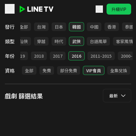
升級VIP
LINE TV - 戲劇
發行
全部
台灣
日本
韓國
中國
香港
泰國
類型
療癒
仙俠
穿越
時代
武俠
台語風華
客家風情
年份
020
2019
2018
2017
2016
2011-2015
2000-2
資格
全部
免費
部分免費
VIP會員
全集兌換
戲劇
篩選結果
最新