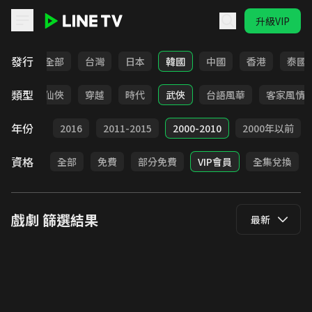
升級VIP
LINE TV - 戲劇
發行
全部
台灣
日本
韓國
中國
香港
泰國
類型
療癒
仙俠
穿越
時代
武俠
台語風華
客家風情
年份
2017
2016
2011-2015
2000-2010
2000年以前
資格
全部
免費
部分免費
VIP會員
全集兌換
戲劇
篩選結果
最新