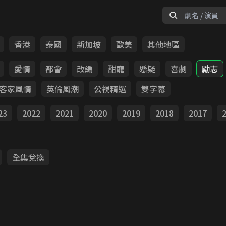
香港
泰國
新加坡
歐美
其他地區
愛情
都會
改編
甜寵
懸疑
喜劇
勵志
客家風情
英倫風潮
公視精選
雙字幕
23
2022
2021
2020
2019
2018
2017
全集兌換