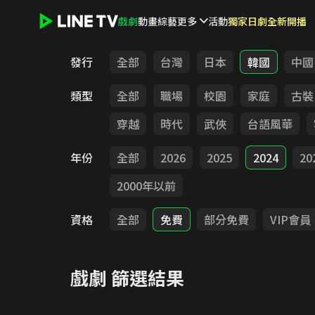
戲劇
動畫
綜藝
更多
活動
獨家日劇全新開播
LINE TV - 戲劇
發行
全部
台灣
日本
韓國
中國
類型
全部
職場
校園
家庭
古裝
穿越
時代
武俠
台語風華
年份
全部
2026
2025
2024
20
2000年以前
資格
全部
免費
部分免費
VIP會員
戲劇
篩選結果