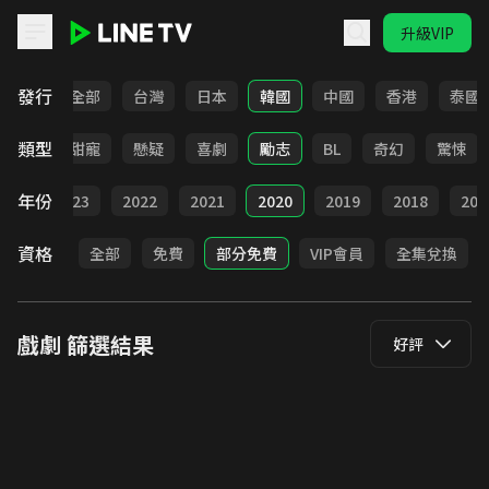
升級VIP
LINE TV - 戲劇
發行
全部
台灣
日本
韓國
中國
香港
泰國
類型
改編
甜寵
懸疑
喜劇
勵志
BL
奇幻
驚悚
年份
024
2023
2022
2021
2020
2019
2018
201
資格
全部
免費
部分免費
VIP會員
全集兌換
戲劇
篩選結果
好評