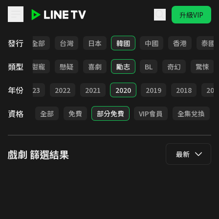
升級VIP
LINE TV - 戲劇
發行
全部
台灣
日本
韓國
中國
香港
泰國
類型
改編
甜寵
懸疑
喜劇
勵志
BL
奇幻
驚悚
年份
024
2023
2022
2021
2020
2019
2018
201
資格
全部
免費
部分免費
VIP會員
全集兌換
戲劇
篩選結果
最新