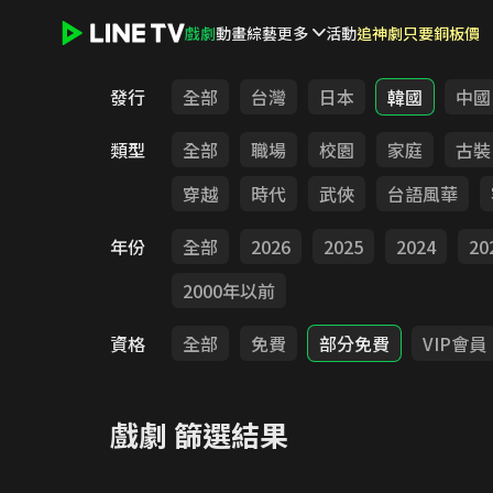
戲劇
動畫
綜藝
更多
活動
追神劇只要銅板價
LINE TV - 戲劇
發行
全部
台灣
日本
韓國
中國
類型
全部
職場
校園
家庭
古裝
穿越
時代
武俠
台語風華
年份
全部
2026
2025
2024
20
2000年以前
資格
全部
免費
部分免費
VIP會員
戲劇
篩選結果