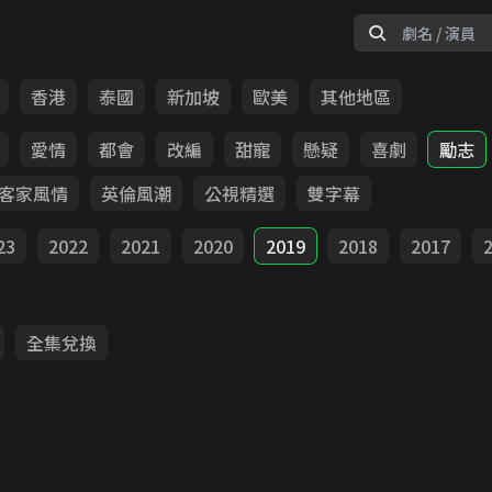
香港
泰國
新加坡
歐美
其他地區
愛情
都會
改編
甜寵
懸疑
喜劇
勵志
客家風情
英倫風潮
公視精選
雙字幕
23
2022
2021
2020
2019
2018
2017
全集兌換