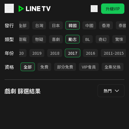
升級VIP
LINE TV - 戲劇
發行
全部
台灣
日本
韓國
中國
香港
泰國
類型
改編
甜寵
懸疑
喜劇
勵志
BL
奇幻
驚悚
年份
021
2020
2019
2018
2017
2016
2011-2015
資格
全部
免費
部分免費
VIP會員
全集兌換
戲劇
篩選結果
熱門