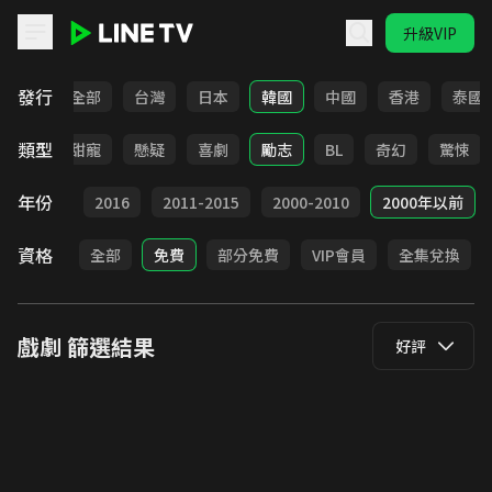
升級VIP
LINE TV - 戲劇
發行
全部
台灣
日本
韓國
中國
香港
泰國
類型
改編
甜寵
懸疑
喜劇
勵志
BL
奇幻
驚悚
年份
2017
2016
2011-2015
2000-2010
2000年以前
資格
全部
免費
部分免費
VIP會員
全集兌換
戲劇
篩選結果
好評