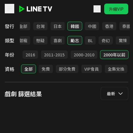
升級VIP
LINE TV - 戲劇
發行
全部
台灣
日本
韓國
中國
香港
泰國
類型
改編
甜寵
懸疑
喜劇
勵志
BL
奇幻
驚悚
年份
2017
2016
2011-2015
2000-2010
2000年以前
資格
全部
免費
部分免費
VIP會員
全集兌換
戲劇
篩選結果
最新