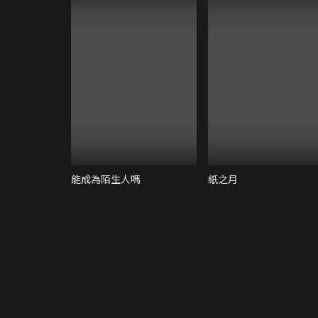
能成為陌生人嗎
紙之月