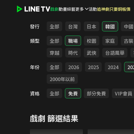
戲劇
動畫
綜藝
更多
活動
追神劇只要銅板價
LINE TV - 戲劇
發行
全部
台灣
日本
韓國
中國
類型
全部
職場
校園
家庭
古裝
穿越
時代
武俠
台語風華
年份
全部
2026
2025
2024
20
2000年以前
資格
全部
免費
部分免費
VIP會員
戲劇
篩選結果