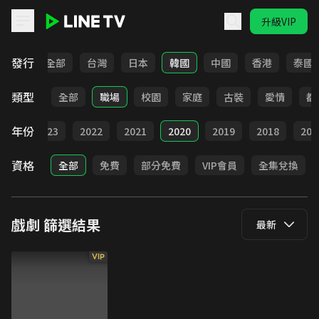
升級VIP
LINE TV - 戲劇
發行
全部
台灣
日本
韓國
中國
香港
泰國
類型
全部
職場
校園
家庭
古裝
愛情
都
年份
024
2023
2022
2021
2020
2019
2018
201
資格
全部
免費
部分免費
VIP會員
全集兌換
戲劇
篩選結果
最新
VIP