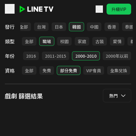
升級VIP
LINE TV - 戲劇
發行
全部
台灣
日本
韓國
中國
香港
泰國
類型
全部
職場
校園
家庭
古裝
愛情
都
年份
2017
2016
2011-2015
2000-2010
2000年以前
資格
全部
免費
部分免費
VIP會員
全集兌換
戲劇
篩選結果
熱門