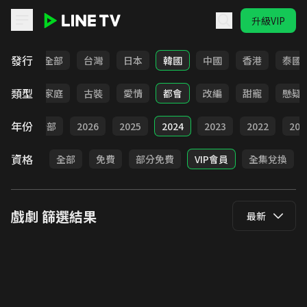
升級VIP
LINE TV - 戲劇
發行
全部
台灣
日本
韓國
中國
香港
泰國
類型
校園
家庭
古裝
愛情
都會
改編
甜寵
懸疑
年份
全部
2026
2025
2024
2023
2022
202
資格
全部
免費
部分免費
VIP會員
全集兌換
戲劇
篩選結果
最新